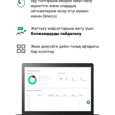
оқу топтарына көбірек көңіл бөлу
керектігін және олардың
нәтижелеріне әсер етуі мүмкін
екенін білесіз)
Жаттығу мақсаттарына жету үшін
болжамдарды пайдалану
Жеке деңгейге дейін толық ақпараты
бар есептер