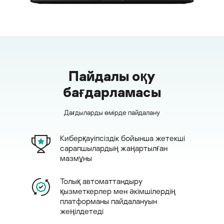
Пайдалы оқу
бағдарламасы
Дағдыларды өмірде пайдалану
Киберқауіпсіздік бойынша жетекші
сарапшылардың жаңартылған
мазмұны
Толық автоматтандыру
қызметкерлер мен әкімшілердің
платформаны пайдалануын
жеңілдетеді