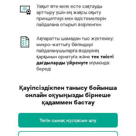
Уақыт өте келе есте сақтауды
арттыру үшін ең жақсы оқыту
принциптері мен әдістемелерін
пайдалана отырып әзірленген
Ақпаратты шамадан тыс жүктемеу:
микро-жаттығу бөлімдері
пайдаланушыларға өздерінің
қарқынын орнатуға және
тек тиісті
дағдыларды үйренуге
мүмкіндік
береді
Қауіпсіздікпен танысу бойынша
онлайн оқуыңызды бірнеше
қадаммен бастау
Тегін сынақ нұсқасын алу