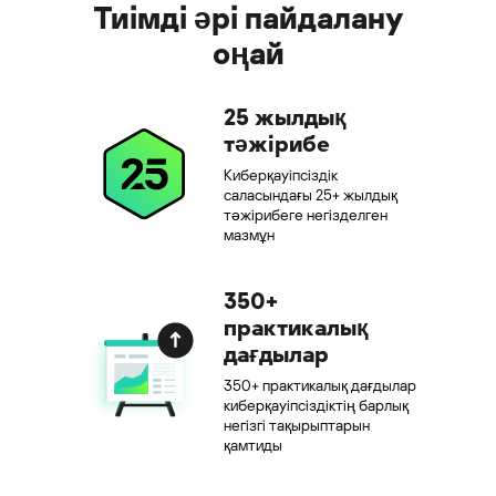
Тиімді әрі пайдалану
оңай
25 жылдық
тәжірибе
Киберқауіпсіздік
саласындағы 25+ жылдық
тәжірибеге негізделген
мазмұн
350+
практикалық
дағдылар
350+ практикалық дағдылар
киберқауіпсіздіктің барлық
негізгі тақырыптарын
қамтиды