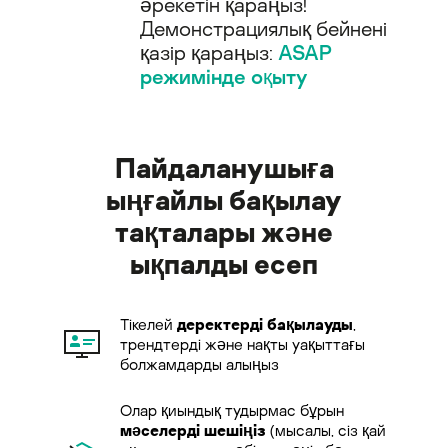
әрекетін қараңыз!
Демонстрациялық бейнені
қазір қараңыз:
ASAP
режимінде оқыту
Пайдаланушыға
ыңғайлы бақылау
тақталары және
ықпалды есеп
Тікелей
деректерді бақылауды
,
трендтерді және нақты уақыттағы
болжамдарды алыңыз
Олар қиындық тудырмас бұрын
мәселерді шешіңіз
(мысалы, сіз қай