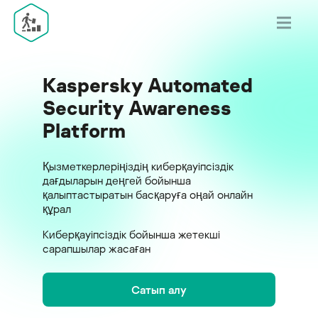
Kaspersky Automated
Security Awareness
Platform
Қызметкерлеріңіздің киберқауіпсіздік
дағдыларын деңгей бойынша
қалыптастыратын басқаруға оңай онлайн
құрал
Киберқауіпсіздік бойынша жетекші
сарапшылар жасаған
Сатып алу