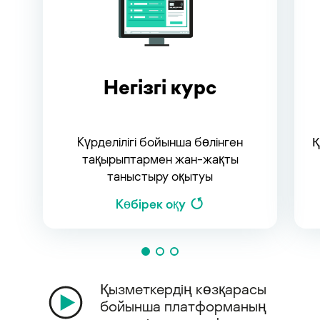
Негізгі курс
Күрделілігі бойынша бөлінген
Қ
тақырыптармен жан-жақты
таныстыру оқытуы
Көбірек оқу
Қызметкердің көзқарасы
бойынша платформаның